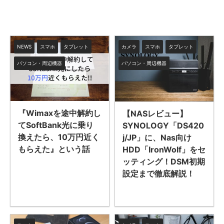
NEWS
スマホ
タブレット
カメラ
スマホ
タブレット
パソコン・周辺機器
パソコン・周辺機器
『Wimaxを途中解約し
【NASレビュー】
てSoftBank光に乗り
SYNOLOGY「DS420
換えたら、10万円近く
j/JP」に、Nas向け
もらえた』という話
HDD「IronWolf」をセ
ッティング！DSM初期
設定まで徹底解説！