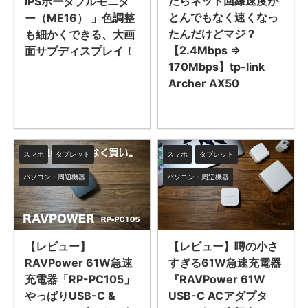
たらネット回線速度が
IPSポータブルモニタ
とんでもなく速くなっ
ー（ME16） 」色調整
たんだけどマジ？
も細かくできる、大画
【2.4Mbps ⇒
面サブディスプレイ！
170Mbps】tp-link
Archer AX50
スマホ
タブレット
スマホ
タブレット
パソコン・周辺機器
パソコン・周辺機器
【レビュー】
【レビュー】噂の小さ
RAVPower 61W急速
すぎる61W急速充電器
充電器「RP-PC105」
『RAVPower 61W
やっぱりUSB-C &
USB-C ACアダプタ