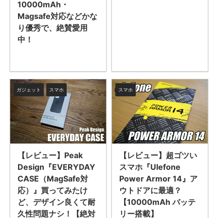
10000mAh・
Magsafe対応などかな
り優秀で、絶賛愛用
中！
ガジェット
スマホ
スマホ
【レビュー】超ゴツい
【レビュー】Peak
スマホ『Ulefone
Design『EVERYDAY
Power Armor 14』ア
CASE（MagSafe対
ウトドアに最適？
応）』買ってみたけ
【10000mAh バッテ
ど、デザイン良くて耐
リー搭載】
久性問題ナシ！【絶対