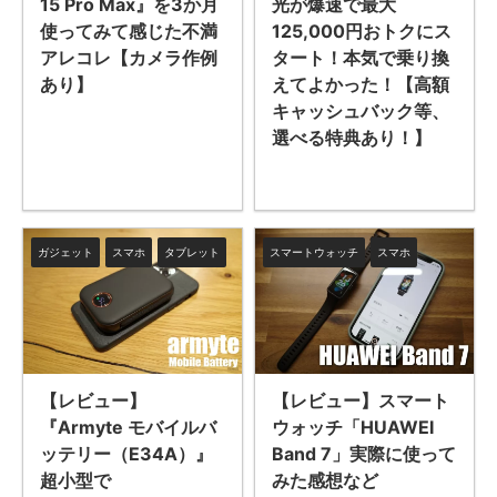
15 Pro Max』を3か月
光が爆速で最大
使ってみて感じた不満
125,000円おトクにス
アレコレ【カメラ作例
タート！本気で乗り換
あり】
えてよかった！【高額
キャッシュバック等、
選べる特典あり！】
ガジェット
スマホ
タブレット
スマートウォッチ
スマホ
【レビュー】
【レビュー】スマート
『Armyte モバイルバ
ウォッチ「HUAWEI
ッテリー（E34A）』
Band 7」実際に使って
超小型で
みた感想など