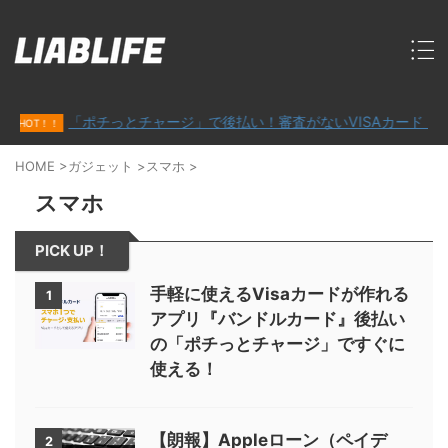
「ポチっとチャージ」で後払い！審査がないVISAカード「バンドル
！！
HOME
>
ガジェット
>
スマホ
>
スマホ
PICK UP！
手軽に使えるVisaカードが作れる
1
アプリ『バンドルカード』後払い
の「ポチっとチャージ」ですぐに
使える！
【朗報】Appleローン（ペイデ
2