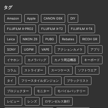
タグ
Amazon
Apple
CANON G9X
DIY
FUJIFILM X-PRO2
FUJIFILM X-T2
FUJIFILM X-T4
Leica
NIKON Z6
PUBG
Rebates
RICOH GR
SONY
UGPW
VAPE
アクションカメラ
アプリ
イヤホン
カメラバッグ
カメラ周辺機器
キーボード
コラム
ストライダー
スーツケース
ソフトウエア
タイ
フリースタイルダンジョン
ブラックリスト
プロジェクター
モニター
モバイルバッテリー
レビュー
レンズ
ロサンゼルス旅行