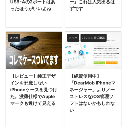
USB-Aの2ポートはあ
ー』これは人気出るは
ったほうがいいよね
ずです
スマホ
スマホ
パソコン周辺機器
【レビュー】純正デザ
【絶賛使用中】
インを邪魔しない
「DearMob iPhoneマ
iPhoneケースを見つけ
ネージャー」よりノー
た。激薄仕様でApple
ストレスなiOS管理ソ
マークも透けて見える
フトはないかもしれな
い