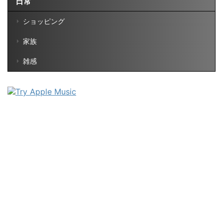
日常
ショッピング
家族
雑感