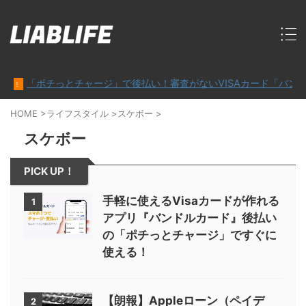
「ポチっとチャージ」で後払い！審査がないVISAカード「バンドルカ
HOME
>
ライフスタイル
>
スケボー
>
スケボー
PICK UP！
手軽に使えるVisaカードが作れる
1
アプリ『バンドルカード』後払い
の「ポチっとチャージ」ですぐに
使える！
【朗報】Appleローン（ペイデ
2