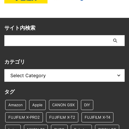
サイト内検索
カテゴリ
タグ
Amazon
Apple
CANON G9X
DIY
FUJIFILM X-PRO2
FUJIFILM X-T2
FUJIFILM X-T4