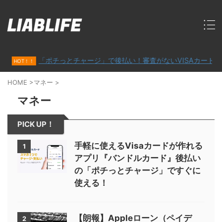
「ポチっとチャージ」で後払い！審査がないVISAカード「バンド
T！！
HOME
>
マネー
>
マネー
PICK UP！
手軽に使えるVisaカードが作れる
1
アプリ『バンドルカード』後払い
の「ポチっとチャージ」ですぐに
使える！
【朗報】Appleローン（ペイデ
2