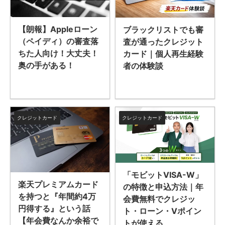
【朗報】Appleローン
ブラックリストでも審
（ペイディ）の審査落
査が通ったクレジット
ちた人向け！大丈夫！
カード｜個人再生経験
奥の手がある！
者の体験談
クレジットカード
クレジットカード
「モビットVISA-W」
楽天プレミアムカード
の特徴と申込方法｜年
を持つと『年間約4万
会費無料でクレジッ
円得する』という話
ト・ローン・Vポイン
【年会費なんか余裕で
トが使える