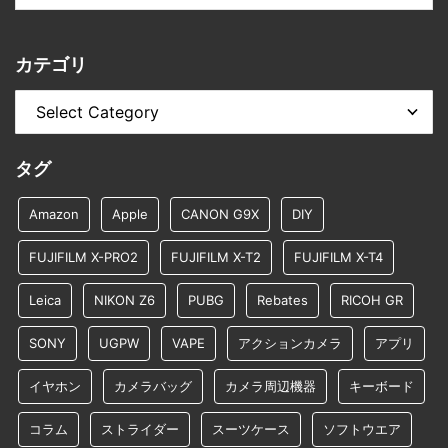
カテゴリ
タグ
Amazon
Apple
CANON G9X
DIY
FUJIFILM X-PRO2
FUJIFILM X-T2
FUJIFILM X-T4
Leica
NIKON Z6
PUBG
Rebates
RICOH GR
SONY
UGPW
VAPE
アクションカメラ
アプリ
イヤホン
カメラバッグ
カメラ周辺機器
キーボード
コラム
ストライダー
スーツケース
ソフトウエア