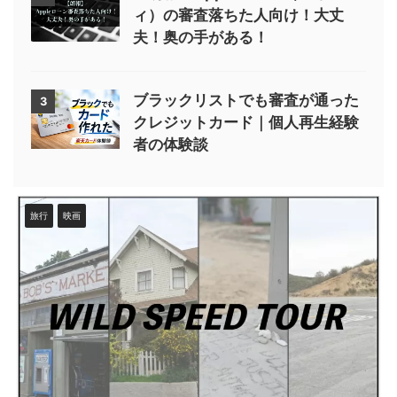
ィ）の審査落ちた人向け！大丈
夫！奥の手がある！
ブラックリストでも審査が通った
3
クレジットカード｜個人再生経験
者の体験談
旅行
映画