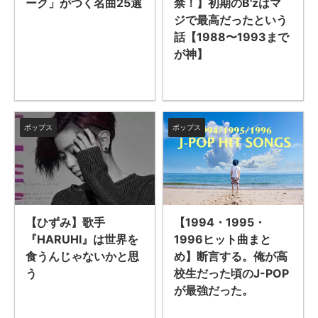
禁！】初期のB'zはマ
ーク」がつく名曲25選
ジで最高だったという
話【1988〜1993まで
が神】
ポップス
ポップス
【ひずみ】歌手
【1994・1995・
『HARUHI』は世界を
1996ヒット曲まと
食うんじゃないかと思
め】断言する。俺が高
う
校生だった頃のJ-POP
が最強だった。