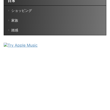
日常
ショッピング
家族
雑感