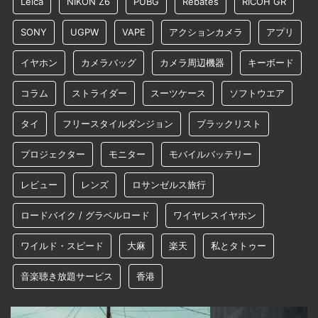
Leica
NIKON Z6
PUBG
Rebates
RICOH GR
SONY
UGPW
VAPE
アクションカメラ
アプリ
イヤホン
カメラバッグ
カメラ周辺機器
キーボード
コラム
ストライダー
スーツケース
ソフトウエア
タイ
フリースタイルダンジョン
ブラックリスト
プロジェクター
モニター
モバイルバッテリー
レビュー
レンズ
ロサンゼルス旅行
ロードバイク / グラベルロード
ワイヤレスイヤホン
ワイルド・スピード
大麻
楽天
私とタトゥー
音楽聴き放題サービス
香港