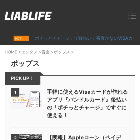
「ポチっとチャージ」で後払い！審査がないVISAカード「
HOT！！
HOME
>
エンタメ
>
音楽
>
ポップス
>
ポップス
PICK UP！
手軽に使えるVisaカードが作れる
1
アプリ『バンドルカード』後払い
の「ポチっとチャージ」ですぐに
使える！
【朗報】Appleローン（ペイデ
2