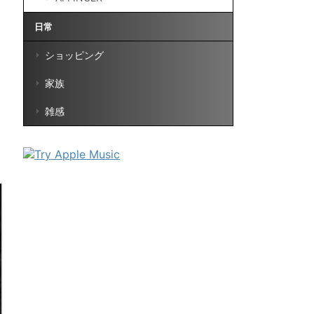
日常
ショッピング
家族
雑感