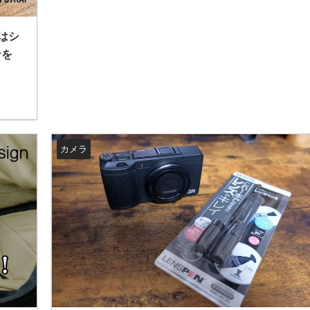
はシ
ンを
カメラ