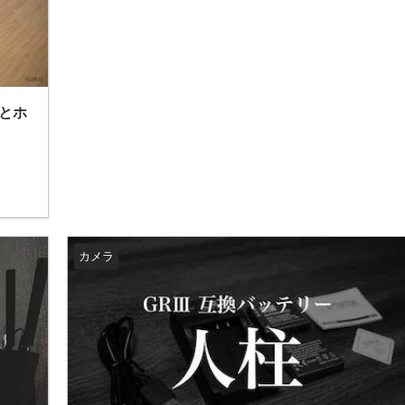
グとホ
カメラ