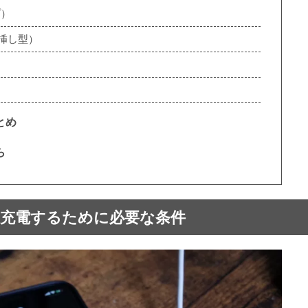
プ）
挿し型）
とめ
ら
急速充電するために必要な条件