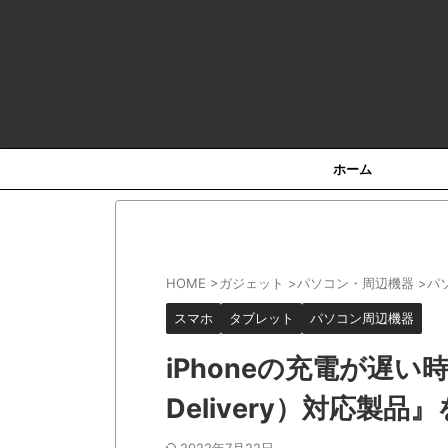
ホーム
HOME
>
ガジェット
>
パソコン・周辺機器
>
パ
スマホ
タブレット
パソコン周辺機器
iPhoneの充電が遅い時
Delivery）対応製