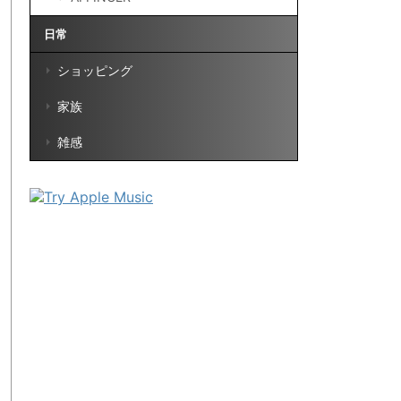
日常
ショッピング
家族
雑感