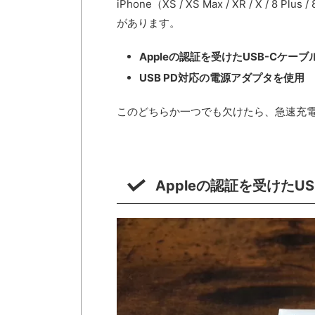
iPhone（XS / XS Max / XR / X
があります。
Appleの認証を受けたUSB-Cケー
USB PD対応の電源アダプタを使用
このどちらか一つでも欠けたら、急速充
Appleの認証を受けたU