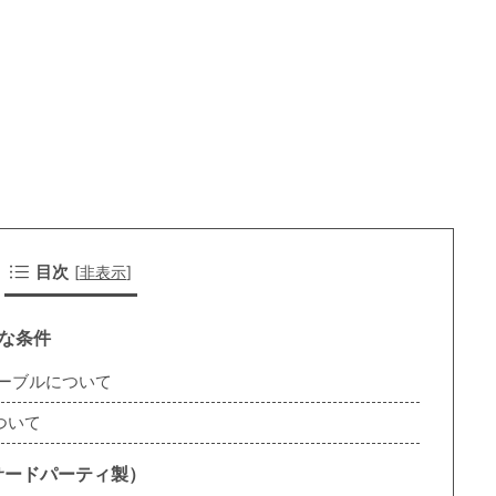
目次
[
非表示
]
要な条件
Cケーブルについて
ついて
（サードパーティ製）