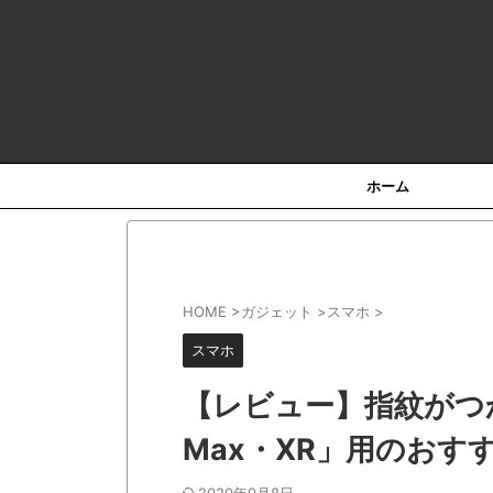
HOT
ホーム
HOME
>
ガジェット
>
スマホ
>
スマホ
【レビュー】指紋がつかな
Max・XR」用のおす