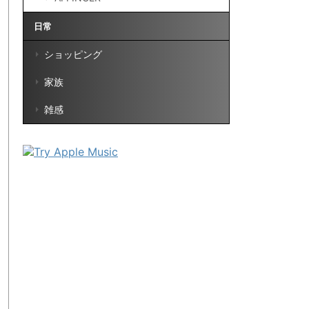
日常
ショッピング
家族
雑感