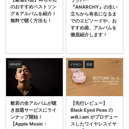
ラッパー
のおすすめベストソン
『ANARCHY』の生い
グ＆アルバムを紹介！
立ちから有名になるま
無料で聴く方法も！
でのエピソードや、お
すすめ曲、アルバムを
徹底紹介します！
HIPHOP
イヤホン
音楽
般若の全アルバムが聴
【先行レビュー】
き放題サービスにライ
Black Eyed Peas の
ンナップ開始！
will.i.am がプロデュー
【Apple Music・
スしたワイヤレスイヤ