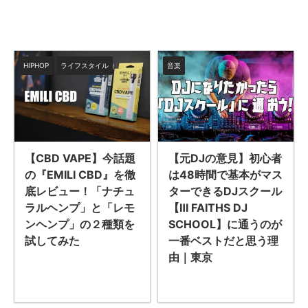
HIPHOP
ライフスタイル
音楽
【CBD VAPE】今話題
【元DJの意見】初心者
の『EMILI CBD』を徹
は48時間で基本がマス
底レビュー！「ナチュ
ターできるDJスクール
ラルヘンプ」と「レモ
【Ⅲ FAITHS DJ
ンヘンプ」の２種類を
SCHOOL】に通うのが
試してみた
一番ベストだと思う理
由｜東京