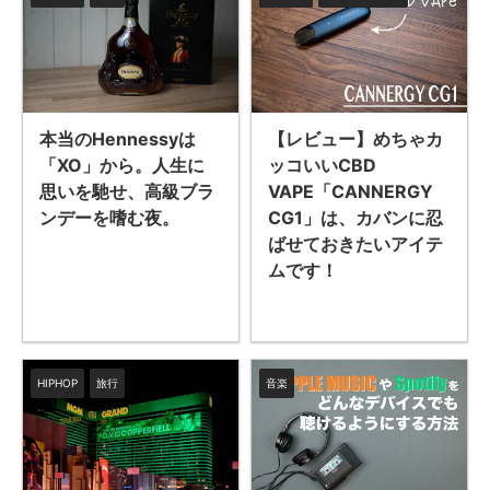
本当のHennessyは
【レビュー】めちゃカ
「XO」から。人生に
ッコいいCBD
思いを馳せ、高級ブラ
VAPE「CANNERGY
ンデーを嗜む夜。
CG1」は、カバンに忍
ばせておきたいアイテ
ムです！
HIPHOP
旅行
音楽