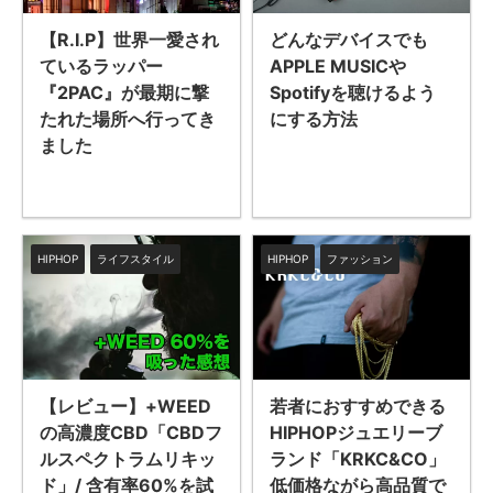
【R.I.P】世界一愛され
どんなデバイスでも
ているラッパー
APPLE MUSICや
『2PAC』が最期に撃
Spotifyを聴けるよう
たれた場所へ行ってき
にする方法
ました
HIPHOP
ライフスタイル
HIPHOP
ファッション
若者におすすめできる
【レビュー】+WEED
HIPHOPジュエリーブ
の高濃度CBD「CBDフ
ランド「KRKC&CO」
ルスペクトラムリキッ
低価格ながら高品質で
ド」/ 含有率60%を試