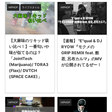
HIPHOP
ライフスタイル
HIPHOP
【大麻味のリキッド吸
【速報】 "E"qual & DJ
い比べ！】一番匂いや
RYOW『モクメの
味が似てるのは？
GRIP REMIX feat. 般
「JointTech
若, 呂布カルマ』のMV
(Marijuana)/ TORA3
が公開されてるぜー！
(Flax)/ DVTCH
(SPACE CAKE)」
HIPHOP
HIPHOP