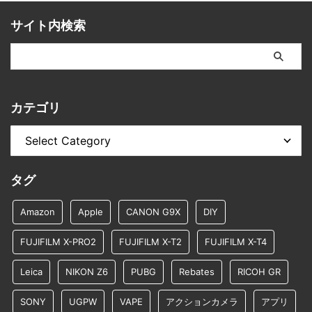
サイト内検索
カテゴリ
タグ
Amazon
Apple
CANON G9X
DIY
FUJIFILM X-PRO2
FUJIFILM X-T2
FUJIFILM X-T4
Leica
NIKON Z6
PUBG
Rebates
RICOH GR
SONY
UGPW
VAPE
アクションカメラ
アプリ