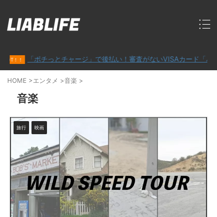
「ポチっとチャージ」で後払い！審査がないVISAカード「バンドル
！！
HOME
>
エンタメ
>
音楽
>
音楽
旅行
映画