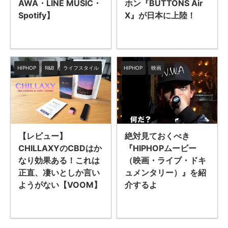
AWA・LINE MUSIC・
ホン『BUTTONS Air
Spotify】
X』が日本に上陸！
HIPHOP
R&B
ライフスタイル
HIPHOP
映画
絶対見ておくべき
【レビュー】
『HIPHOPムービー
CHILLAXYのCBDはか
（映画・ライブ・ドキ
なり効果ある！これは
ュメンタリー）』を紹
正直、凄いとしか言い
介するよ
ようがない【VOOM】