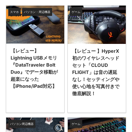
スマホ
パソコン・周辺機器
ゲーム
【レビュー】
【レビュー 】HyperX
Lightning USBメモリ
初のワイヤレスヘッド
『DataTraveler Bolt
セット「CLOUD
Duo』でデータ移動が
FLIGHT」は音の遅延
超楽になった
なし！セッティングや
【iPhone/iPad対応】
使い心地を写真付きで
徹底解説！
パソコン周辺機器
ゲーム