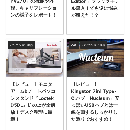
PV270」の機能や外
Edition」ブラックモデ
観、キャリブレーショ
ル購入！でも逆に悩み
ンの様子をレポート！
が増えた！？
パソコン周辺機器
MAC
パソコン周辺機器
【レビュー】モニター
【レビュー】
アーム&ノートパソコ
Kingston 7in1 Type-
ンスタンド『Loctek
C ハブ「Nucleum」安
D5DL』机の上が全解
っぽいUSBハブとは一
放！デスク整理に最
線を画するしっかりし
適！
た造りでおすすめ！