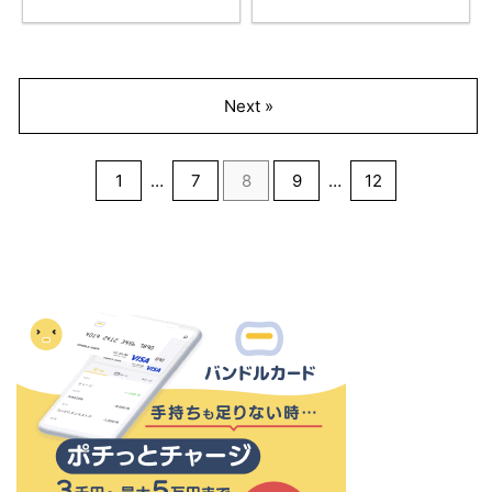
Next »
1
…
7
8
9
…
12