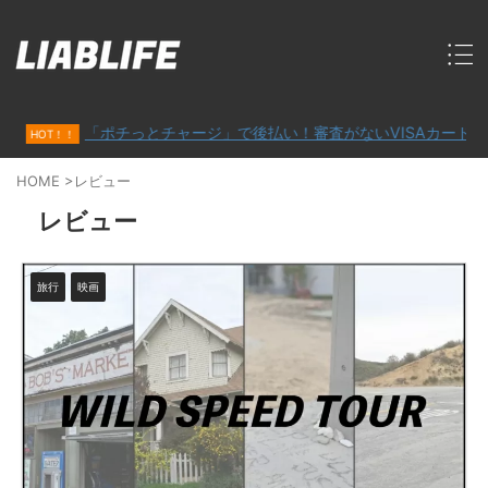
「ポチっとチャージ」で後払い！審査がないVISAカード「バンド
T！！
HOME
>
レビュー
レビュー
旅行
映画