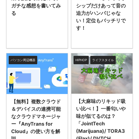
ガチな感想を書いてみ
シップだけあって音の
る
迫力がハンパじゃな
い！定位もバッチリで
す！
パソコン周辺機器
HIPHOP
ライフスタイル
【大麻味のリキッド吸
【無料】複数クラウド
い比べ！】一番匂いや
＆デバイスの連携可能
味が似てるのは？
なクラウドマネージャ
「JointTech
ー『AnyTrans for
(Marijuana)/ TORA3
Cloud』の使い方を解
(Flax)/ DVTCH
説