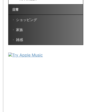
日常
ショッピング
家族
雑感