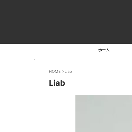
H
ホーム
HOME
>
Liab
Liab