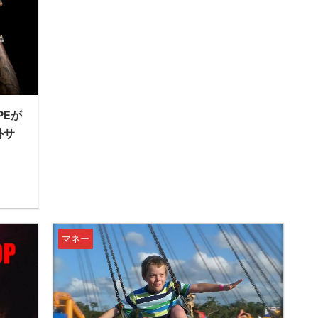
PEが
外サ
マネー