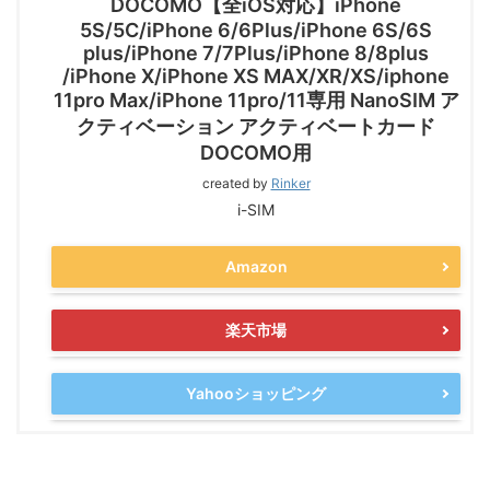
DOCOMO【全iOS対応】iPhone
5S/5C/iPhone 6/6Plus/iPhone 6S/6S
plus/iPhone 7/7Plus/iPhone 8/8plus
/iPhone X/iPhone XS MAX/XR/XS/iphone
11pro Max/iPhone 11pro/11専用 NanoSIM ア
クティベーション アクティベートカード
DOCOMO用
created by
Rinker
i-SIM
Amazon
楽天市場
Yahooショッピング