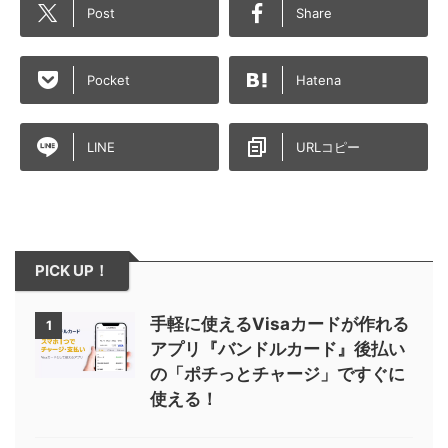
Post
Share
Pocket
Hatena
LINE
URLコピー
PICK UP！
手軽に使えるVisaカードが作れる
1
アプリ『バンドルカード』後払い
の「ポチっとチャージ」ですぐに
使える！