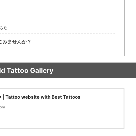
ちら
てみませんか？
d Tattoo Gallery
y | Tattoo website with Best Tattoos
com