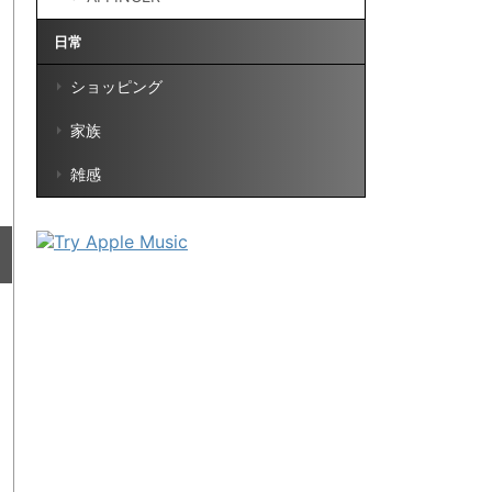
日常
ショッピング
家族
雑感