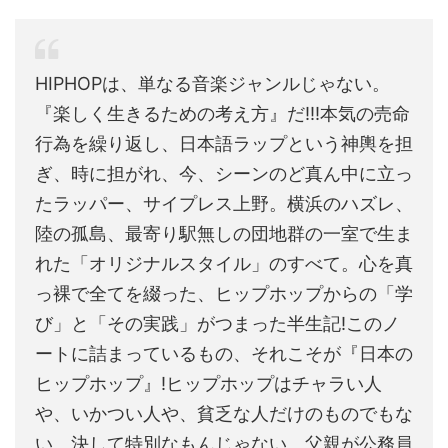
HIPHOPは、単なる音楽ジャンルじゃない。
『楽しく生きるための考え方』だ!!!本気の売命
行為を繰り返し、日本語ラップという神輿を担
ぎ、時に担がれ、今、シーンのど真ん中に立っ
たラッパー、サイプレス上野。横浜のハズレ、
陸の孤島、最寄り駅無しの団地群の一室で生ま
れた「オリジナルスタイル」のすべて。心を真
っ裸で全てを綴った、ヒップホップからの「学
び」と「その実践」がつまった半生記!このノ
ートに詰まっているもの、それこそが『日本の
ヒップホップ』!ヒップホップはチャラい人
や、いかつい人や、貧乏な人だけのものでもな
い。決して特別なもんじゃない。父親が公務員