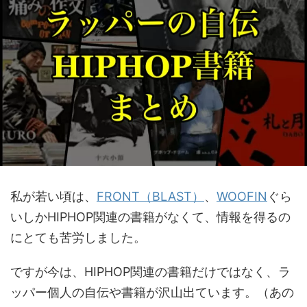
私が若い頃は、
FRONT（BLAST）
、
WOOFIN
ぐら
いしかHIPHOP関連の書籍がなくて、情報を得るの
にとても苦労しました。
ですが今は、HIPHOP関連の書籍だけではなく、ラ
ッパー個人の自伝や書籍が沢山出ています。（あの