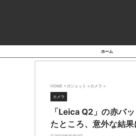
HO
ホーム
HOME
>
ガジェット
>
カメラ
>
カメラ
「Leica Q2」の
たところ、意外な結果