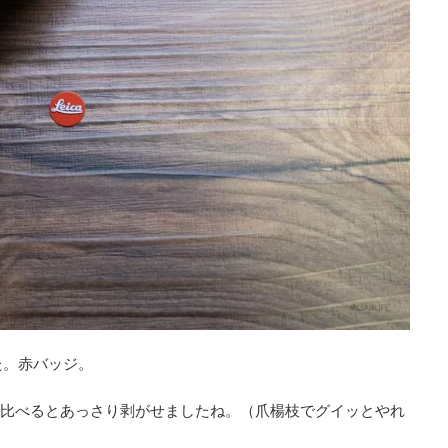
た。赤バッジ。
に比べるとあっさり剥がせましたね。（爪楊枝でグイッとやれ