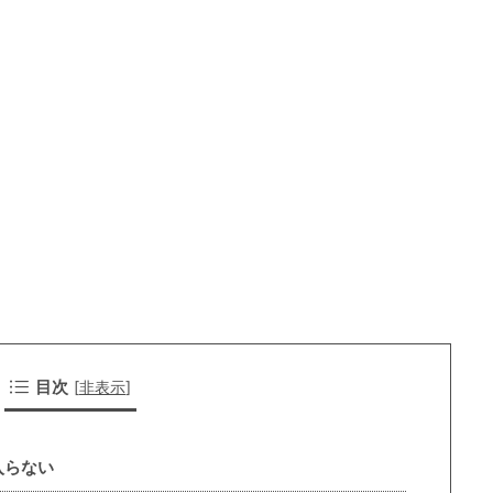
目次
[
非表示
]
入らない