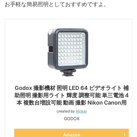
お手軽な簡易照明としておすすめですよ。
Godox 撮影機材 照明 LED 64 ビデオライト 補
助照明 撮影用ライト 輝度 調整可能 単三電池 4
本 複数台増設可能 動画 撮影 Nikon Canon用
created by
Rinker
GODOX
Amazon