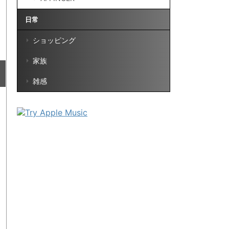
日常
ショッピング
家族
雑感