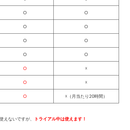
○
○
○
○
○
○
○
○
○
☓
○
☓
○
☓（月当たり20時間）
使えないですが、
トライアル中は使えます！