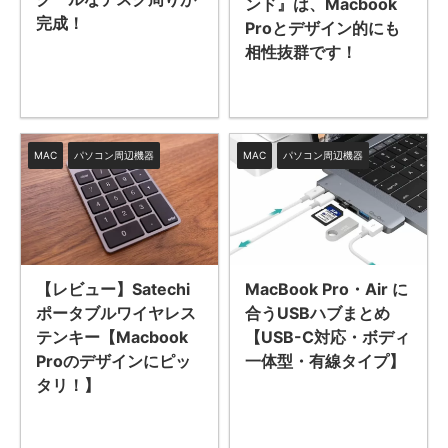
ンド』は、Macbook
完成！
Proとデザイン的にも
相性抜群です！
MAC
パソコン周辺機器
MAC
パソコン周辺機器
【レビュー】Satechi
MacBook Pro・Air に
ポータブルワイヤレス
合うUSBハブまとめ
テンキー【Macbook
【USB-C対応・ボディ
Proのデザインにピッ
一体型・有線タイプ】
タリ！】