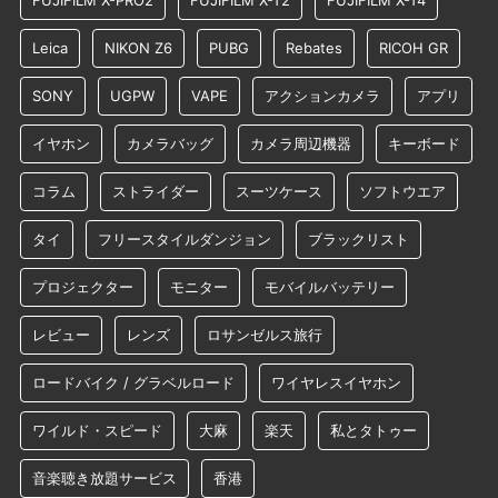
FUJIFILM X-PRO2
FUJIFILM X-T2
FUJIFILM X-T4
Leica
NIKON Z6
PUBG
Rebates
RICOH GR
SONY
UGPW
VAPE
アクションカメラ
アプリ
イヤホン
カメラバッグ
カメラ周辺機器
キーボード
コラム
ストライダー
スーツケース
ソフトウエア
タイ
フリースタイルダンジョン
ブラックリスト
プロジェクター
モニター
モバイルバッテリー
レビュー
レンズ
ロサンゼルス旅行
ロードバイク / グラベルロード
ワイヤレスイヤホン
ワイルド・スピード
大麻
楽天
私とタトゥー
音楽聴き放題サービス
香港