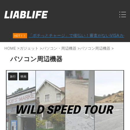
「ポチっとチャージ」で後払い！審査がないVISAカード「
HOT！！
HOME
>
ガジェット
>
パソコン・周辺機器
>
パソコン周辺機器
>
パソコン周辺機器
旅行
映画